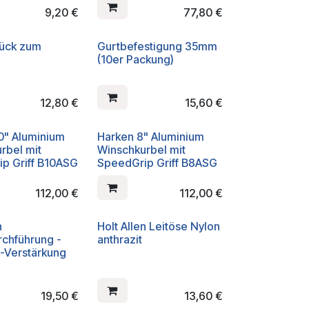
9,20
€
77,80
€
tück zum
Gurtbefestigung 35mm
(10er Packung)
12,80
€
15,60
€
0" Aluminium
Harken 8" Aluminium
rbel mit
Winschkurbel mit
p Griff B10ASG
SpeedGrip Griff B8ASG
112,00
€
112,00
€
n
Holt Allen Leitöse Nylon
chführung -
anthrazit
l-Verstärkung
19,50
€
13,60
€