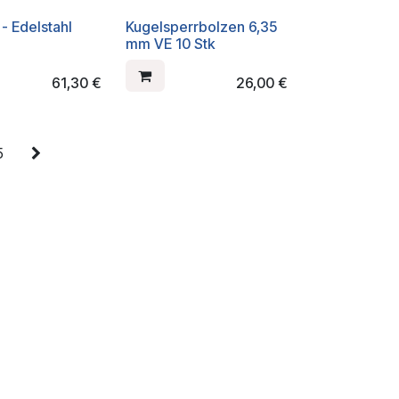
- Edelstahl
Kugelsperrbolzen 6,35
mm VE 10 Stk
61,30
€
26,00
€
5