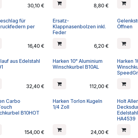
30,10
€
8,80
€
eschlag für
Ersatz-
Gelenks
ruckfedern per
Klappnasenbolzen inkl.
Öffnen
Feder
16,40
€
6,20
€
lauf aus Edelstahl
Harken 10" Aluminium
Harken 1
01
Winschkurbel B10AL
Winschku
SpeedGri
32,40
€
112,00
€
en Carbo
Harken Torlon Kugeln
Holt Alle
Touch
1/4 Zoll
Decksdur
chkurbel B10HOT
Edelstah
HA4539
154,00
€
24,00
€