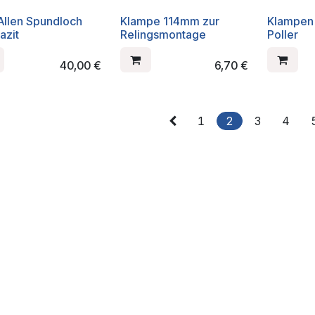
 Allen Spundloch
Klampe 114mm zur
Klampen 
azit
Relingsmontage
Poller
40,00
€
6,70
€
1
2
3
4