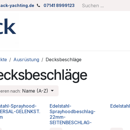
ack-yachting.de
07141 8999123
kte
Ausrüstung
Decksbeschläge
ecksbeschläge
Name (A-Z)
ieren nach:
stahl-Sprayhood-
Edelstahl-
Edelstah
ERSAL-GELENKST.
Sprayhoodbeschlag-
m
22mm-
SEITENBESCHLAG-