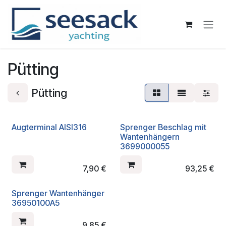
Zum Inhalt springen
Pütting
Pütting
Augterminal AISI316
Sprenger Beschlag mit
Wantenhängern
3699000055
7,90
€
93,25
€
Sprenger Wantenhänger
36950100A5
9,85
€