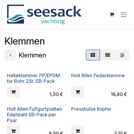
Zum Inhalt springen
Klemmen
Klemmen
Halteklammer PP/EPDM
Holt Allen Federklemme
für Rohr 2St. SB-Pack
1,30
€
16,40
€
Holt Allen Fußgurtplatten
Presshülse Kupfer
Edelstahl SB-Pack per
Paar
8,50
€
3,15
€