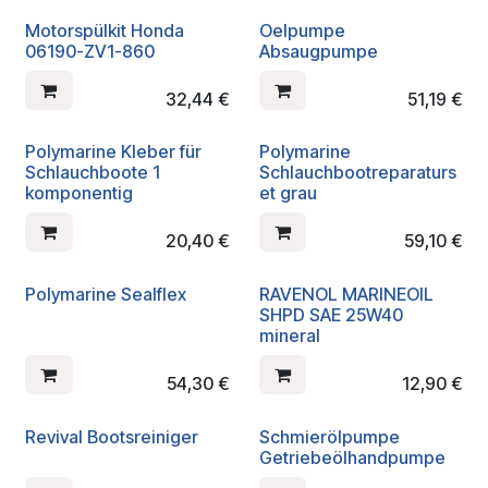
Motorspülkit Honda
Oelpumpe
06190-ZV1-860
Absaugpumpe
32,44
€
51,19
€
Polymarine Kleber für
Polymarine
Schlauchboote 1
Schlauchbootreparaturs
komponentig
et grau
20,40
€
59,10
€
Polymarine Sealflex
RAVENOL MARINEOIL
SHPD SAE 25W40
mineral
54,30
€
12,90
€
Revival Bootsreiniger
Schmierölpumpe
Getriebeölhandpumpe