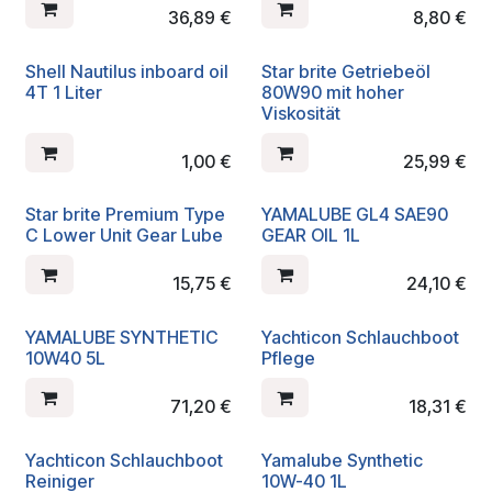
36,89
€
8,80
€
Shell Nautilus inboard oil
Star brite Getriebeöl
4T 1 Liter
80W90 mit hoher
Viskosität
1,00
€
25,99
€
Star brite Premium Type
YAMALUBE GL4 SAE90
C Lower Unit Gear Lube
GEAR OIL 1L
15,75
€
24,10
€
YAMALUBE SYNTHETIC
Yachticon Schlauchboot
10W40 5L
Pflege
71,20
€
18,31
€
Yachticon Schlauchboot
Yamalube Synthetic
Reiniger
10W-40 1L