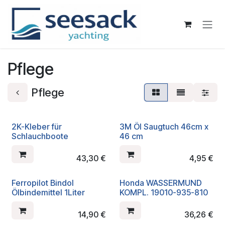
Zum Inhalt springen
Pflege
Pflege
2K-Kleber für
3M Öl Saugtuch 46cm x
Schlauchboote
46 cm
43,30
€
4,95
€
Ferropilot Bindol
Honda WASSERMUND
Ölbindemittel 1Liter
KOMPL. 19010-935-810
14,90
€
36,26
€