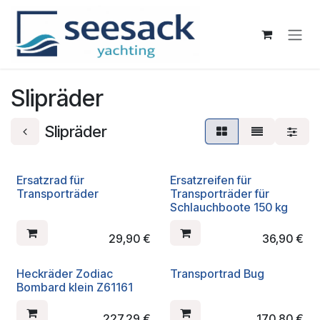
Zum Inhalt springen
Slipräder
Slipräder
Ersatzrad für
Ersatzreifen für
Transporträder
Transporträder für
Schlauchboote 150 kg
29,90
€
36,90
€
Heckräder Zodiac
Transportrad Bug
Bombard klein Z61161
227,29
€
170,80
€