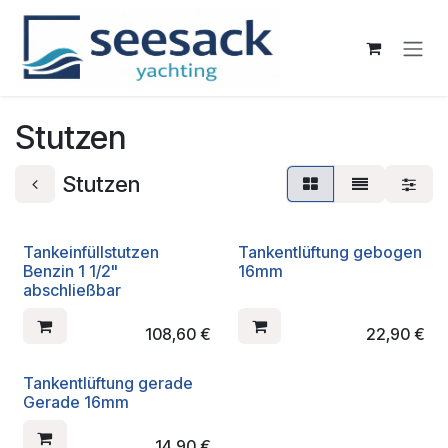
Zum Inhalt springen
Stutzen
Stutzen
Tankeinfüllstutzen
Tankentlüftung gebogen
Benzin 1 1/2"
16mm
abschließbar
108,60
€
22,90
€
Tankentlüftung gerade
Gerade 16mm
14,90
€