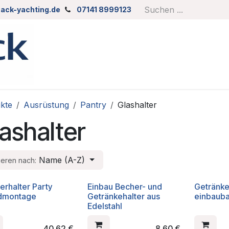
ack-yachting.de
07141 8999123
kte
Ausrüstung
Pantry
Glashalter
ashalter
Name (A-Z)
ieren nach:
erhalter Party
Einbau Becher- und
Getränke
dmontage
Getränkehalter aus
einbauba
Edelstahl
40,62
€
8,60
€