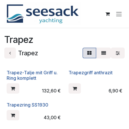
Zum Inhalt springen
Trapez
Trapez
Trapez-Talje mit Griff u.
Trapezgriff anthrazit
Ring komplett
132,60
€
6,90
€
Trapezring SS1930
43,00
€