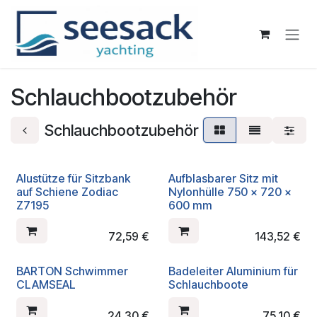
Zum Inhalt springen
Schlauchbootzubehör
Schlauchbootzubehör
Alustütze für Sitzbank
Aufblasbarer Sitz mit
auf Schiene Zodiac
Nylonhülle 750 x 720 x
Z7195
600 mm
72,59
€
143,52
€
BARTON Schwimmer
Badeleiter Aluminium für
CLAMSEAL
Schlauchboote
24,30
€
75,10
€