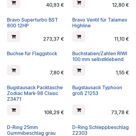
40,93
€
12,80
€
Bravo Superturbo BST
Bravo Ventil für Talamex
800 12HP
Highline
273,37
€
11,10
€
Buchse für Flaggstock
Buchstaben/Zahlen RIWI
100 mm selbstklebend
7,80
€
1,55
€
Bugstausack Packtasche
Bugstausack Typhoon
Zodiac Mark-98 Clasic
groß Z1253
Z3471
108,29
€
73,78
€
D-Ring 25mm
D-Ring Schleppbeschlag
Gummibeschlag grau
Z2303