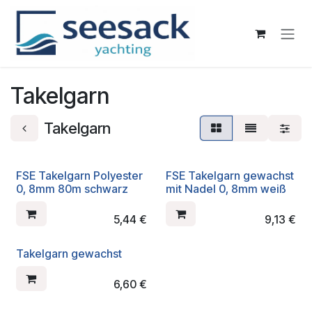
Zum Inhalt springen
Takelgarn
Takelgarn
FSE Takelgarn Polyester
FSE Takelgarn gewachst
0, 8mm 80m schwarz
mit Nadel 0, 8mm weiß
5,44
€
9,13
€
Takelgarn gewachst
6,60
€