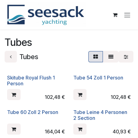
Zum Inhalt springen
Tubes
Tubes
Skitube Royal Flush 1
Tube 54 Zoll 1 Person
Person
102,48
€
102,48
€
Tube 60 Zoll 2 Person
Tube Leine 4 Personen
2 Section
164,04
€
40,93
€