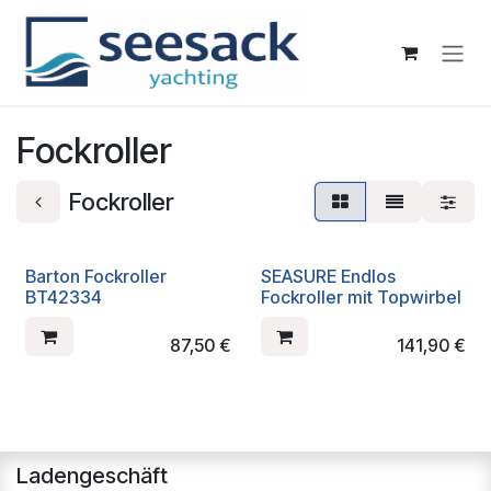
Zum Inhalt springen
Fockroller
Fockroller
Barton Fockroller
SEASURE Endlos
BT42334
Fockroller mit Topwirbel
87,50
€
141,90
€
Ladengeschäft