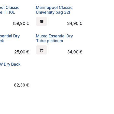
ol Classic
Marinepool Classic
e II 110L
University bag 32l
159,90
€
34,90
€
sential Dry
Musto Essential Dry
ck
Tube platinum
25,00
€
34,90
€
W Dry Back
L
82,39
€