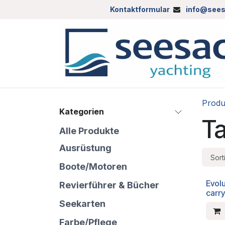
Zum Inhalt springen
Kontaktformular
info@sees
Produ
Kategorien
T
Alle Produkte
Ausrüstung
Sort
Boote/Motoren
Evolu
Revierführer & Bücher
carry
Seekarten
Farbe/Pflege