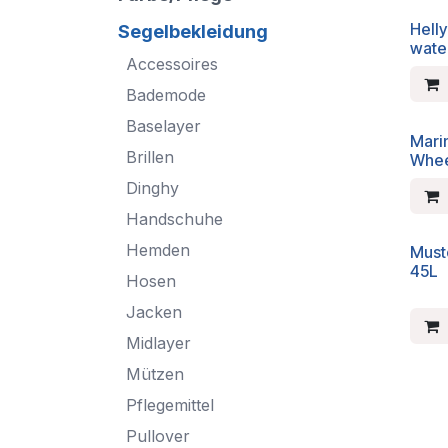
Hell
Segelbekleidung
wate
Accessoires
Bademode
Baselayer
Mari
Brillen
Whee
Dinghy
Handschuhe
Hemden
Musto
45L
Hosen
Jacken
Midlayer
Mützen
Pflegemittel
Pullover