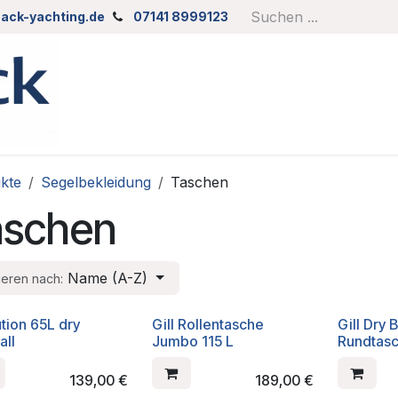
ack-yachting.de
07141 8999123
kte
Segelbekleidung
Taschen
aschen
Name (A-Z)
ieren nach:
tion 65L dry
GilI Rollentasche
Gill Dry
all
Jumbo 115 L
Rundtas
139,00
€
189,00
€