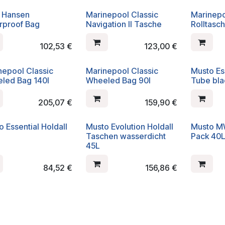
y Hansen
Marinepool Classic
Marinepo
rproof Bag
Navigation II Tasche
Rolltasch
102,53
€
123,00
€
nepool Classic
Marinepool Classic
Musto Es
led Bag 140l
Wheeled Bag 90l
Tube bla
205,07
€
159,90
€
 Essential Holdall
Musto Evolution Holdall
Musto M
Taschen wasserdicht
Pack 40
45L
84,52
€
156,86
€