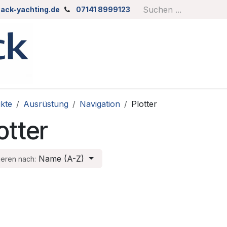
ack-yachting.de
07141 8999123
kte
Ausrüstung
Navigation
Plotter
otter
Name (A-Z)
ieren nach: