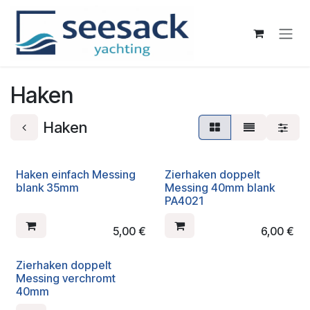
Zum Inhalt springen
Haken
Haken
Haken einfach Messing
Zierhaken doppelt
blank 35mm
Messing 40mm blank
PA4021
5,00
€
6,00
€
Zierhaken doppelt
Messing verchromt
40mm