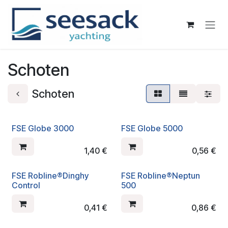
Zum Inhalt springen
Schoten
Schoten
FSE Globe 3000
FSE Globe 5000
1,40
€
0,56
€
FSE Robline®Dinghy
FSE Robline®Neptun
Control
500
0,41
€
0,86
€