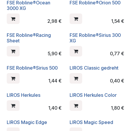
FSE Robline®Ocean
FSE Robline®Orion 500
3000 XG
2,98
€
1,54
€
FSE Robline®Racing
FSE Robline®Sirius 300
Sheet
XG
5,90
€
0,77
€
FSE Robline®Sirius 500
LIROS Classic gedreht
1,44
€
0,40
€
LIROS Herkules
LIROS Herkules Color
1,40
€
1,80
€
LIROS Magic Edge
LIROS Magic Speed