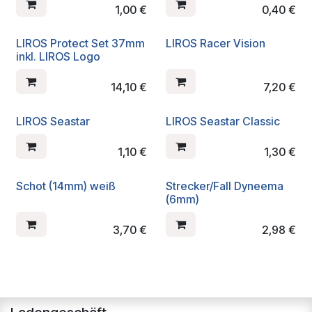
1,00
€
0,40
€
LIROS Protect Set 37mm
LIROS Racer Vision
inkl. LIROS Logo
14,10
€
7,20
€
LIROS Seastar
LIROS Seastar Classic
1,10
€
1,30
€
Schot (14mm) weiß
Strecker/Fall Dyneema
(6mm)
3,70
€
2,98
€