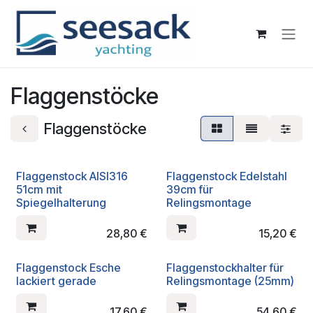
Zum Inhalt springen
Flaggenstöcke
Flaggenstöcke
Flaggenstock AISI316
Flaggenstock Edelstahl
51cm mit
39cm für
Spiegelhalterung
Relingsmontage
28,80
€
15,20
€
Flaggenstock Esche
Flaggenstockhalter für
lackiert gerade
Relingsmontage (25mm)
17,60
€
54,60
€