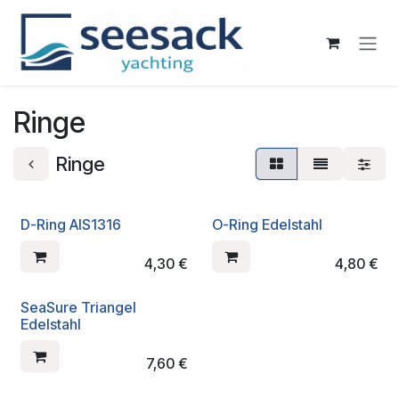
Zum Inhalt springen
Ringe
Ringe
D-Ring AIS1316
O-Ring Edelstahl
4,30
€
4,80
€
SeaSure Triangel
Edelstahl
7,60
€