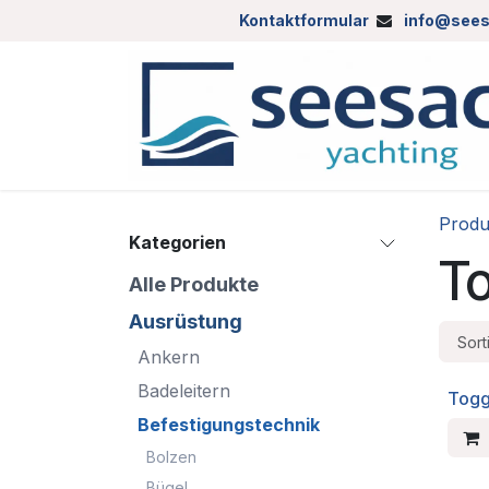
Zum Inhalt springen
Kontaktformular
info@sees
Produ
Kategorien
T
Alle Produkte
Ausrüstung
Sort
Ankern
Badeleitern
Togg
Befestigungstechnik
Bolzen
Bügel