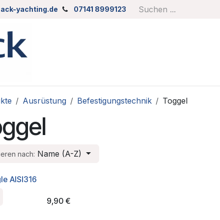
ack-yachting.de
07141 8999123
kte
Ausrüstung
Befestigungstechnik
Toggel
oggel
Name (A-Z)
ieren nach:
le AISI316
9,90
€