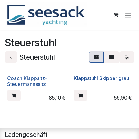
Zum Inhalt springen
Steuerstuhl
Steuerstuhl
Coach Klappsitz-
Klappstuhl Skipper grau
Steuermannssitz
85,10
€
59,90
€
Ladengeschäft