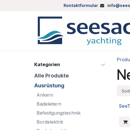
Zum Inhalt springen
Kontaktformular
info@sees
Produ
Kategorien
N
Alle Produkte
Ausrüstung
Sort
Ankern
Badeleitern
SeaTa
Befestigungstechnik
Bordelektrik