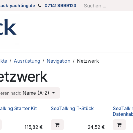
ack-yachting.de
07141 8999123
kte
Ausrüstung
Navigation
Netzwerk
etzwerk
Name (A-Z)
ieren nach:
lk ng Starter Kit
SeaTalk ng T-Stück
SeaTalk
Datenkab
115,82
€
24,52
€