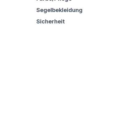
Segelbekleidung
Sicherheit
Ladengeschäft
Gese
AGB
Seesack Yachting
Date
Zeißstr. 3
Wider
71254 Ditzingen
Impr
Batte
Öffnungszeiten
Konta
Mo. - Fr.
Altöl
9.00 - 17.00 Uhr
Versa
Vertr