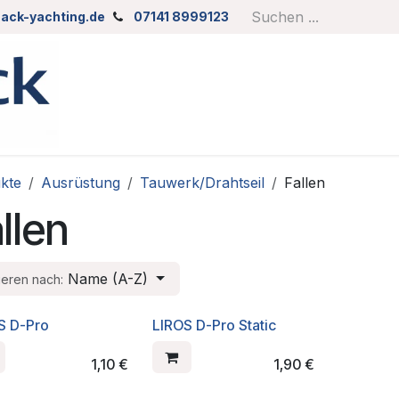
ack-yachting.de
07141 8999123
kte
Ausrüstung
Tauwerk/Drahtseil
Fallen
llen
Name (A-Z)
ieren nach:
S D-Pro
LIROS D-Pro Static
1,10
€
1,90
€