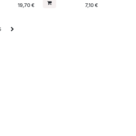
19,70
€
7,10
€
5