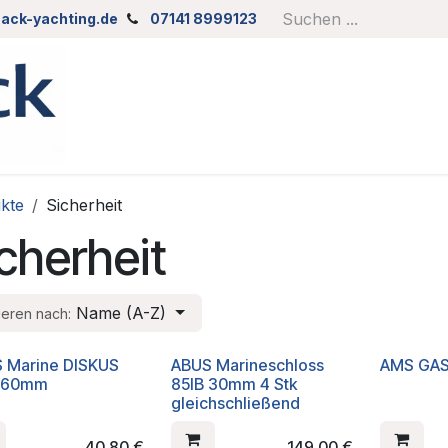
ack-yachting.de
07141 8999123
kte
Sicherheit
cherheit
Name (A-Z)
ieren nach:
 Marine DISKUS
ABUS Marineschloss
AMS GAS
B 60mm
85IB 30mm 4 Stk
gleichschließend
40,80
€
149,00
€