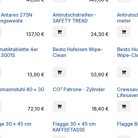
a Antares 275N
Antirutschstreifen -
Antirutsc
ungsweste
SAFETY TREAD
meter
137,10
€
24,30
€
matiktablette 4er
Besto Hufeisen Wipe-
Besto Hu
 3001S
Clean
Wipe-Cl
13,90
€
53,90
€
smannstuhl 40 x 30
CO² Patrone - Zylinder
Crewsav
Lifesave
72,10
€
18,40
€
ge 30 x 45 cm
Flagge 30 x 45 cm
Flagge B
E
KAFFEETASSE