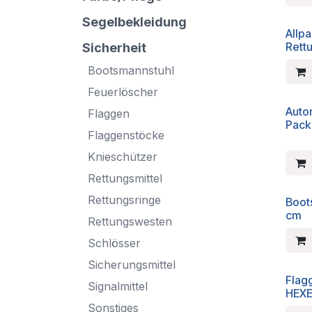
Segelbekleidung
Allp
Rett
Sicherheit
Bootsmannstuhl
Feuerlöscher
Auto
Flaggen
Pack
Flaggenstöcke
Knieschützer
Rettungsmittel
Rettungsringe
Boot
cm
Rettungswesten
Schlösser
Sicherungsmittel
Flag
Signalmittel
HEX
Sonstiges