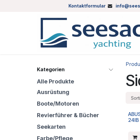
Zum Inhalt springen
Kontaktformular
info@sees
Produ
Kategorien
Si
Alle Produkte
Ausrüstung
Sort
Boote/Motoren
ABUS
Revierführer & Bücher
24I
Seekarten
Farbe/Pflege