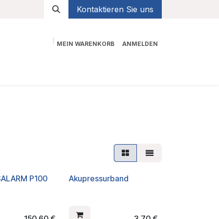
Kontaktieren Sie uns
MEIN WARENKORB
ANMELDEN
Shop
ALARM P100
Akupressurband
150,60
€
3,70
€