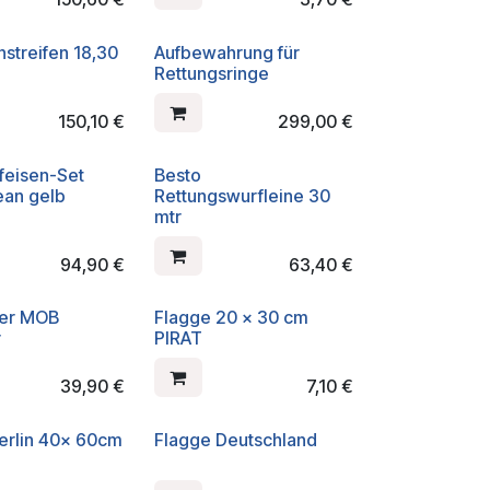
hstreifen 18,30
Aufbewahrung für
Rettungsringe
150,10
€
299,00
€
feisen-Set
Besto
ean gelb
Rettungswurfleine 30
mtr
94,90
€
63,40
€
er MOB
Flagge 20 x 30 cm
r
PIRAT
39,90
€
7,10
€
erlin 40x 60cm
Flagge Deutschland