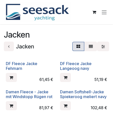
Zum Inhalt springen
Jacken
Jacken
DF Fleece Jacke
DF Fleece Jacke
Fehmarn
Langeoog navy
61,45
€
51,19
€
Damen Fleece - Jacke
Damen Softshell-Jacke
mit Windstopp Rügen rot
Spiekeroog meliert navy
81,97
€
102,48
€