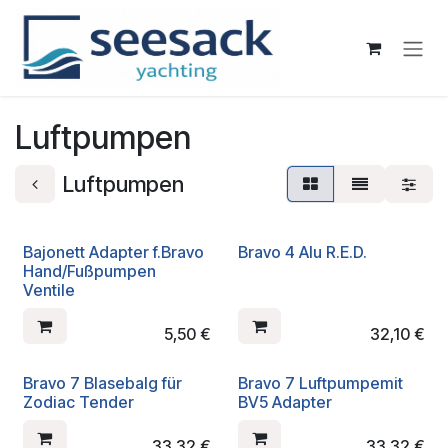
Zum Inhalt springen
Luftpumpen
Luftpumpen
Bajonett Adapter f.Bravo
Bravo 4 Alu R.E.D.
Hand/Fußpumpen
Ventile
5,50
€
32,10
€
Bravo 7 Blasebalg für
Bravo 7 Luftpumpemit
Zodiac Tender
BV5 Adapter
33,32
€
33,32
€