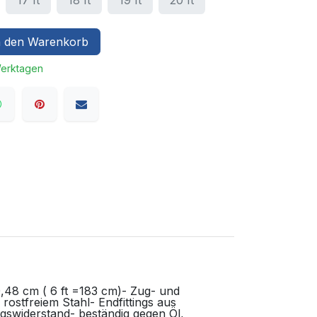
17 ft
18 ft
19 ft
20 ft
 den Warenkorb
Werktagen
,48 cm ( 6 ft =183 cm)- Zug- und
ostfreiem Stahl- Endfittings aus
ngswiderstand- beständig gegen Öl,