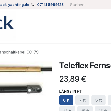
ack-yachting.de
07141 8999123
ernschaltkabel CC179
Teleflex Fern
23,89
€
LÄNGE IN FT
6 ft
7 ft
8 ft