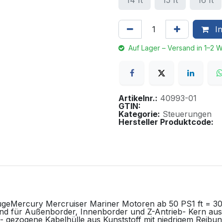
14 ft
15 ft
16 ft
In
Auf Lager – Versand in 1–2 
Artikelnr.:
40993-01
GTIN:
Kategorie:
Steuerungen
Hersteller Produktcode:
ügeMercury Mercruiser Mariner Motoren ab 50 PS1 ft = 30
d für Außenborder, Innenborder und Z-Antrieb- Kern aus r
- gezogene Kabelhülle aus Kunststoff mit niedrigem Reibu