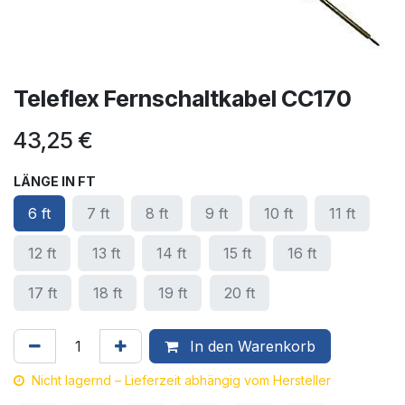
Teleflex Fernschaltkabel CC170
43,25
€
LÄNGE IN FT
6 ft
7 ft
8 ft
9 ft
10 ft
11 ft
12 ft
13 ft
14 ft
15 ft
16 ft
17 ft
18 ft
19 ft
20 ft
In den Warenkorb
Nicht lagernd – Lieferzeit abhängig vom Hersteller