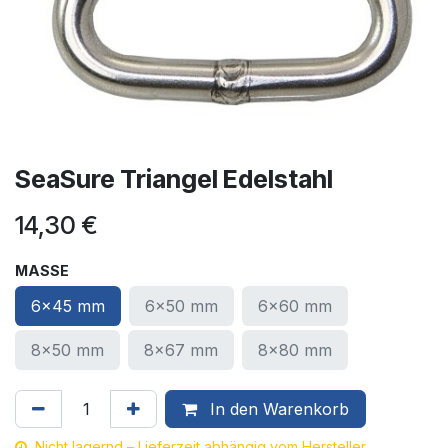
SeaSure Triangel Edelstahl
14,30
€
MASSE
6x45 mm
6x50 mm
6x60 mm
8x50 mm
8x67 mm
8x80 mm
In den Warenkorb
Nicht lagernd – Lieferzeit abhängig vom Hersteller