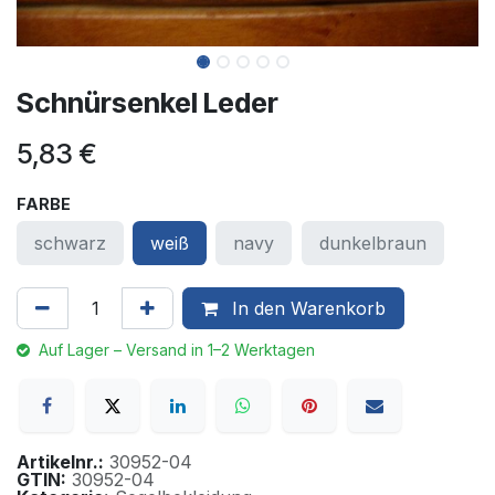
Schnürsenkel Leder
5,83
€
FARBE
schwarz
weiß
navy
dunkelbraun
In den Warenkorb
Auf Lager – Versand in 1–2 Werktagen
Artikelnr.:
30952-04
GTIN:
30952-04