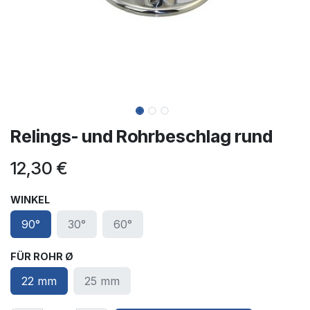
Relings- und Rohrbeschlag rund
12,30
€
WINKEL
90°
30°
60°
FÜR ROHR Ø
22 mm
25 mm