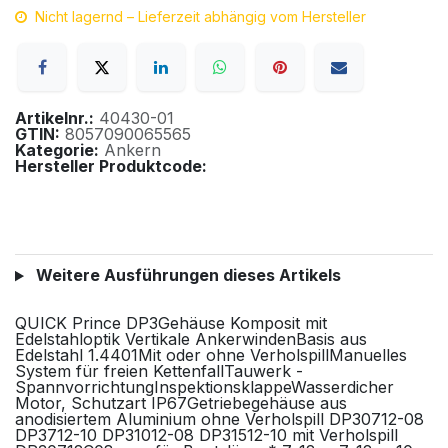
Nicht lagernd – Lieferzeit abhängig vom Hersteller
Artikelnr.:
40430-01
GTIN:
8057090065565
Kategorie:
Ankern
Hersteller Produktcode:
Weitere Ausführungen dieses Artikels
QUICK Prince DP3Gehäuse Komposit mit
Edelstahloptik Vertikale AnkerwindenBasis aus
Edelstahl 1.4401Mit oder ohne VerholspillManuelles
System für freien KettenfallTauwerk -
SpannvorrichtungInspektionsklappeWasserdicher
Motor, Schutzart IP67Getriebegehäuse aus
anodisiertem Aluminium ohne Verholspill DP30712-08
DP3712-10 DP31012-08 DP31512-10 mit Verholspill