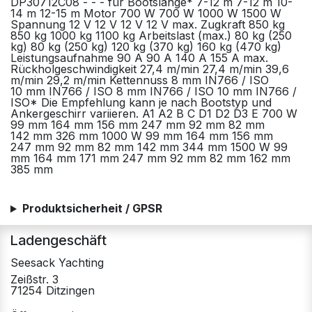
DP30712C08 - - - für Bootslänge* 7-12 m 7-12 m 10-
14 m 12-15 m Motor 700 W 700 W 1000 W 1500 W
Spannung 12 V 12 V 12 V 12 V max. Zugkraft 850 kg
850 kg 1000 kg 1100 kg Arbeitslast (max.) 80 kg (250
kg) 80 kg (250 kg) 120 kg (370 kg) 160 kg (470 kg)
Leistungsaufnahme 90 A 90 A 140 A 155 A max.
Rückholgeschwindigkeit 27,4 m/min 27,4 m/min 39,6
m/min 29,2 m/min Kettennuss 8 mm IN766 / ISO
10 mm IN766 / ISO 8 mm IN766 / ISO 10 mm IN766 /
ISO* Die Empfehlung kann je nach Bootstyp und
Ankergeschirr variieren. A1 A2 B C D1 D2 D3 E 700 W
99 mm 164 mm 156 mm 247 mm 92 mm 82 mm
142 mm 326 mm 1000 W 99 mm 164 mm 156 mm
247 mm 92 mm 82 mm 142 mm 344 mm 1500 W 99
mm 164 mm 171 mm 247 mm 92 mm 82 mm 162 mm
385 mm
Produktsicherheit / GPSR
Ladengeschäft
Seesack Yachting
Zeißstr. 3
71254 Ditzingen