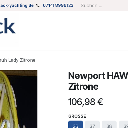
ack-yachting.de
07141 8999123
uh Lady Zitrone
Newport HAWA
Zitrone
106,98
€
GRÖSSE
36
37
38
3