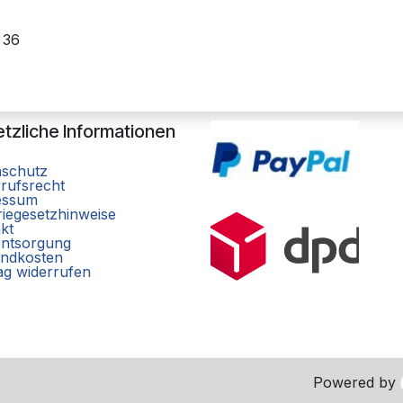
 36
tzliche Informationen
nschutz
rufsrecht
essum
riegesetzhinweise
kt
entsorgung
ndkosten
ag widerrufen
Powered by