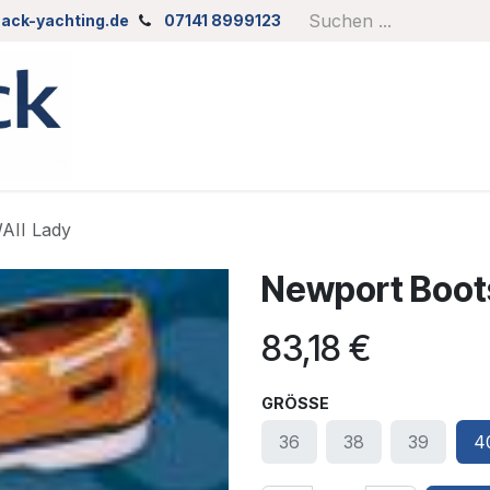
ack-yachting.de
07141 8999123
AII Lady
Newport Boot
83,18
€
GRÖSSE
36
38
39
4