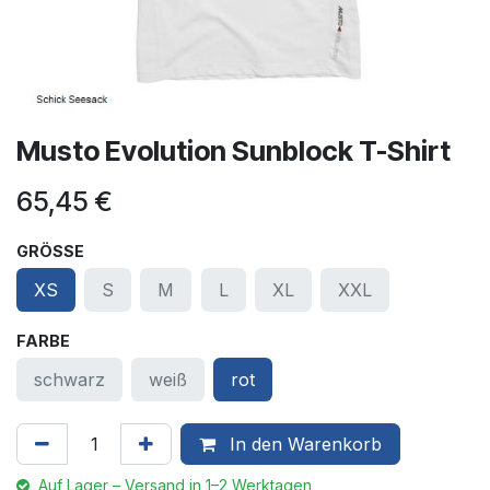
Musto Evolution Sunblock T-Shirt
65,45
€
GRÖSSE
XS
S
M
L
XL
XXL
FARBE
schwarz
weiß
rot
In den Warenkorb
Auf Lager – Versand in 1–2 Werktagen