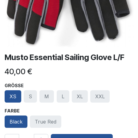
Musto Essential Sailing Glove L/F
40,00
€
GRÖSSE
XS
S
M
L
XL
XXL
FARBE
Black
True Red