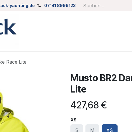
ack-yachting.de
07141 8999123
e Race Lite
Musto BR2 Da
Lite
427,68
€
XS
S
M
XS