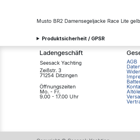
Musto BR2 Damensegeljacke Race Lite gel
Produktsicherheit / GPSR
Ladengeschäft
Gese
AGB
Seesack Yachting
Date
Zeißstr. 3
Wider
71254 Ditzingen
Impr
Batte
Öffnungszeiten
Konta
Mo. - Fr.
Altöl
9.00 - 17.00 Uhr
Versa
Vertr