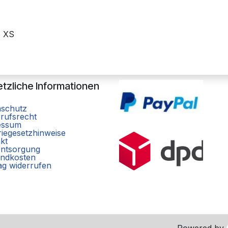
b XS
tzliche Informationen
nschutz
rufsrecht
essum
riegesetzhinweise
kt
entsorgung
ndkosten
ag widerrufen
Powered by