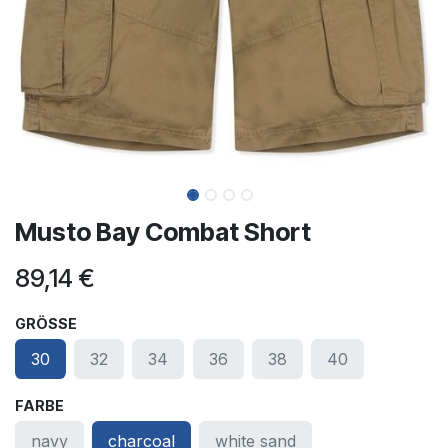
Musto Bay Combat Short
89,14
€
GRÖSSE
30
32
34
36
38
40
FARBE
navy
charcoal
white sand