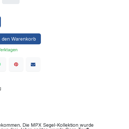
 den Warenkorb
Werktagen
g
ekommen. Die MPX Segel-Kollektion wurde