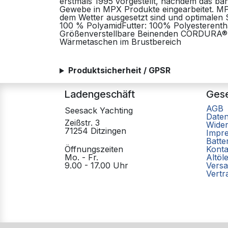
erstmals 1995 vorgestellt, nachdem das b
Gewebe in MPX Produkte eingearbeitet. MPX 
dem Wetter ausgesetzt sind und optimalen
100 % PolyamidFutter: 100% Polyesterent
Größenverstellbare Beinenden CORDURA® Pa
Wärmetaschen im Brustbereich
Produktsicherheit / GPSR
Ladengeschäft
Gese
AGB
Seesack Yachting
Date
Zeißstr. 3
Wider
71254 Ditzingen
Impr
Batte
Öffnungszeiten
Konta
Mo. - Fr.
Altöl
9.00 - 17.00 Uhr
Versa
Vertr