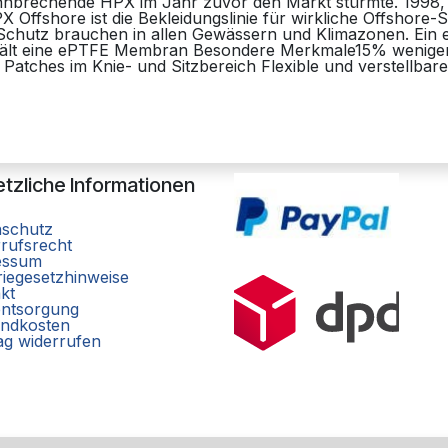
ahnbrechende HPX im Jahr zuvor den Markt stürmte. 1998,
Offshore ist die Bekleidungslinie für wirkliche Offshore-S
 Schutz brauchen in allen Gewässern und Klimazonen. Ein
hält eine ePTFE Membran Besondere Merkmale15% weniger
tches im Knie- und Sitzbereich Flexible und verstellbar
tzliche Informationen
nschutz
rufsrecht
essum
riegesetzhinweise
kt
entsorgung
ndkosten
ag widerrufen