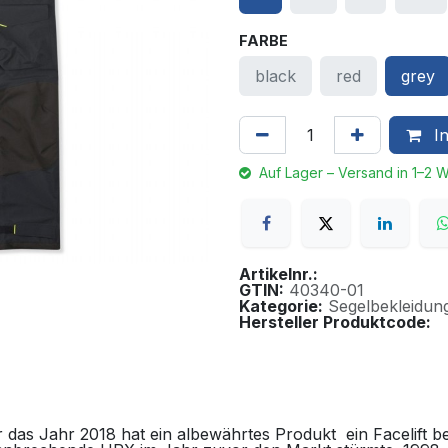
FARBE
black
red
grey
In
Auf Lager – Versand in 1–2 
Artikelnr.:
GTIN:
40340-01
Kategorie:
Segelbekleidun
Hersteller Produktcode:
s Jahr 2018 hat ein albewährtes Produkt ein Facelift b