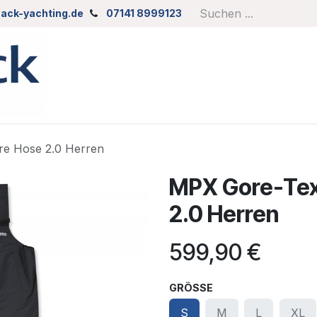
ack-yachting.de
07141 8999123
re Hose 2.0 Herren
MPX Gore-Tex
2.0 Herren
599,90
€
GRÖSSE
S
M
L
XL