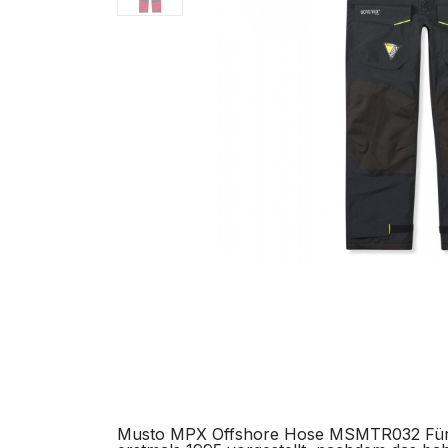
Musto MPX Offshore Hose MSMTR032 Für da