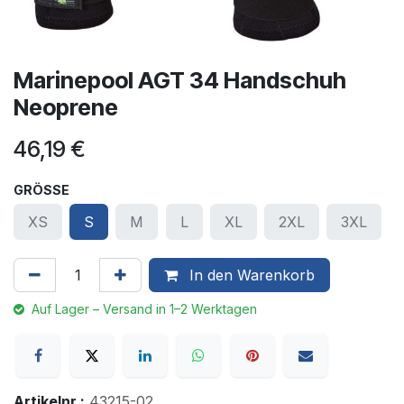
Marinepool AGT 34 Handschuh
Neoprene
46,19
€
GRÖSSE
XS
S
M
L
XL
2XL
3XL
In den Warenkorb
Auf Lager – Versand in 1–2 Werktagen
Artikelnr.:
43215-02