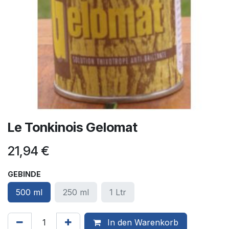
Le Tonkinois Gelomat
21,94
€
GEBINDE
500 ml
250 ml
1 Ltr
In den Warenkorb