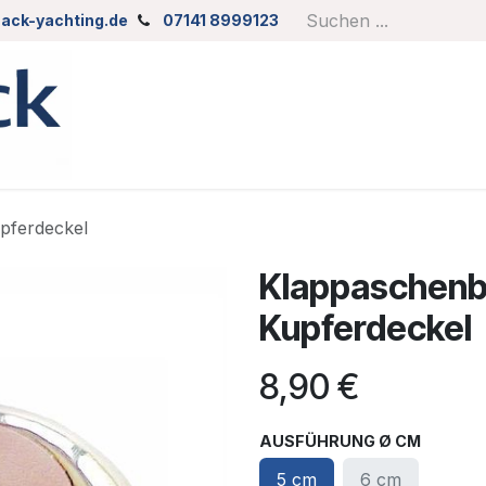
ack-yachting.de
07141 8999123
pferdeckel
Klappaschenb
Kupferdeckel
8,90
€
AUSFÜHRUNG Ø CM
5 cm
6 cm