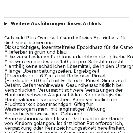
Weitere Ausführungen dieses Artikels
Gelshield Plus Osmose Lösemittelfreies Epoxidharz für
die Osmosesanierung.
Dickschichtiges, lösemittelfreies Epoxidharz für die Os
* lieferbar in grün und blau.
* die verschiedenen Farbtöne erleichtern die optische Ko
* es werden mindestens 150 µm pro Schicht erreicht.
* enthält keine schädlichen Lösemittel, die in den Unte
* lange Überarbeitungszeiten. Ergiebigkeit
(Theoretisch) - 6.7 m²/l mit Rolle oder Pinsel
(Praktisch) - 6.0 m²/l mit Rolle oder Pinsel. Signalwort
Gefahr. Gefahrenhinweise: Gesundheitsschädlich bei
Verschlucken. Verursacht schwere Verätzungen der
Haut und schwere Augenschäden. Kann allergische
Hautreaktionen verursachen. Kann vermutlich die
Fruchtbarkeit beeinträchtigen. Giftig für
Wasserorganismen, mit langfristiger Wirkung.
Sicherheitshinweise: Vor Gebrauch
Kennzeichnungsetikett lesen. Darf nicht in die Hände
von Kindern gelangen. Ist ärztlicher Rat erforderlich,
Verpackung oder Kennzeichnungsetikett bereithalten.
Vor Gebrauch besondere Anweisungen einholen. Vor