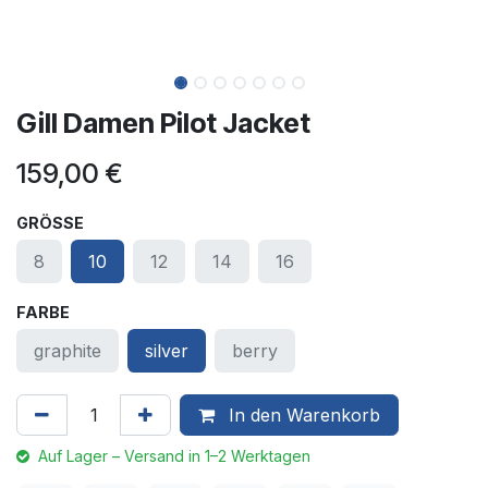
Gill Damen Pilot Jacket
159,00
€
GRÖSSE
8
10
12
14
16
FARBE
graphite
silver
berry
In den Warenkorb
Auf Lager – Versand in 1–2 Werktagen