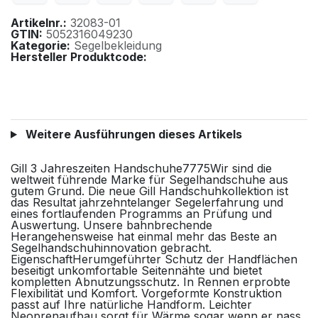
Artikelnr.:
32083-01
GTIN:
5052316049230
Kategorie:
Segelbekleidung
Hersteller Produktcode:
Weitere Ausführungen dieses Artikels
Gill 3 Jahreszeiten Handschuhe7775Wir sind die
weltweit führende Marke für Segelhandschuhe aus
gutem Grund. Die neue Gill Handschuhkollektion ist
das Resultat jahrzehntelanger Segelerfahrung und
eines fortlaufenden Programms an Prüfung und
Auswertung. Unsere bahnbrechende
Herangehensweise hat einmal mehr das Beste an
Segelhandschuhinnovation gebracht.
EigenschaftHerumgeführter Schutz der Handflächen
beseitigt unkomfortable Seitennähte und bietet
kompletten Abnutzungsschutz. In Rennen erprobte
Flexibilität und Komfort. Vorgeformte Konstruktion
passt auf Ihre natürliche Handform. Leichter
Neoprenaufbau sorgt für Wärme sogar wenn er nass