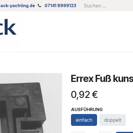
ack-yachting.de
07141 8999123
Errex Fuß kuns
0,92
€
AUSFÜHRUNG
einfach
doppelt