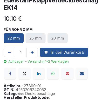
Edelstahl-Klappverdeckbeschlag
EK14
10,10
€
FÜR ROHR Ø MM
22 mm
25 mm
20 mm
In den Warenkorb
Auf Lager – Versand in 1–2 Werktagen
Artikelnr.:
27899-01
GTIN:
4250206240052
Kategorie:
Decksbeschläge
Hersteller Produktcode: