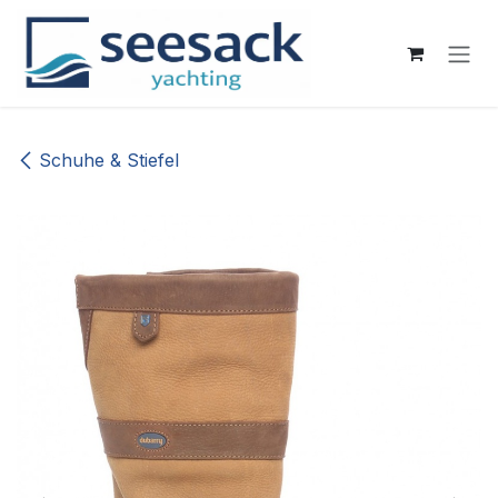
Zum Inhalt springen
Schuhe & Stiefel