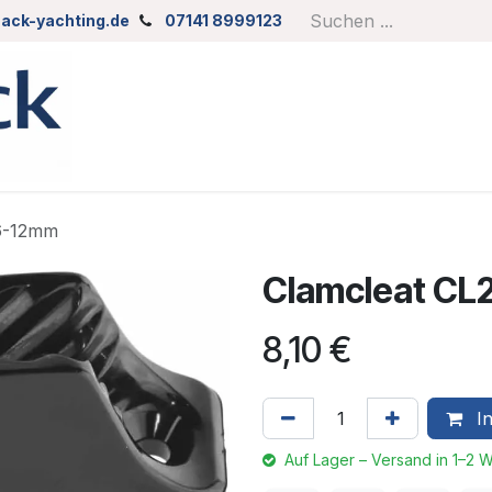
ack-yachting.de
07141 8999123
 6-12mm
Clamcleat CL2
8,10
€
In
Auf Lager – Versand in 1–2 