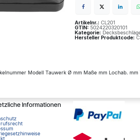
Artikelnr.:
CL201
GTIN:
5024220320101
Kategorie:
Decksbeschläg
Hersteller Produktcode:
C
rtikelnummer Modell Tauwerk Ø mm Maße mm Lochab. mm V
tzliche Informationen
nschutz
rufsrecht
essum
riegesetzhinweise
kt