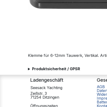
Klemme für 6-12mm Tauwerk, Vertikal. A
Produktsicherheit / GPSR
Ladengeschäft
Gese
AGB
Seesack Yachting
Date
Zeißstr. 3
Wider
71254 Ditzingen
Impr
Batte
Öffnungszeiten
Konta