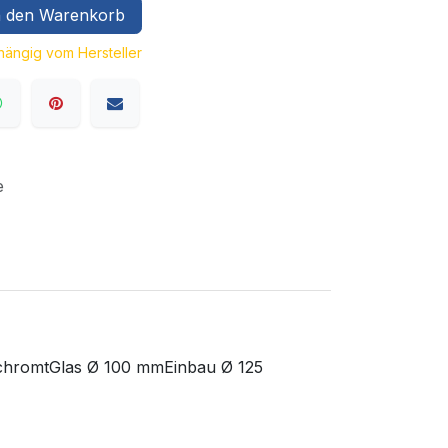
 den Warenkorb
bhängig vom Hersteller
e
erchromtGlas Ø 100 mmEinbau Ø 125