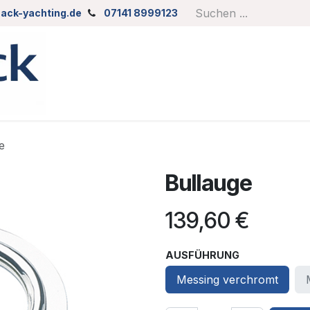
ack-yachting.de
07141 8999123
e
Bullauge
139,60
€
AUSFÜHRUNG
Messing verchromt