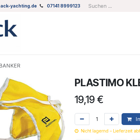
ack-yachting.de
07141 8999123
IBANKER
PLASTIMO KL
19,19
€
In
Nicht lagernd – Lieferzeit a